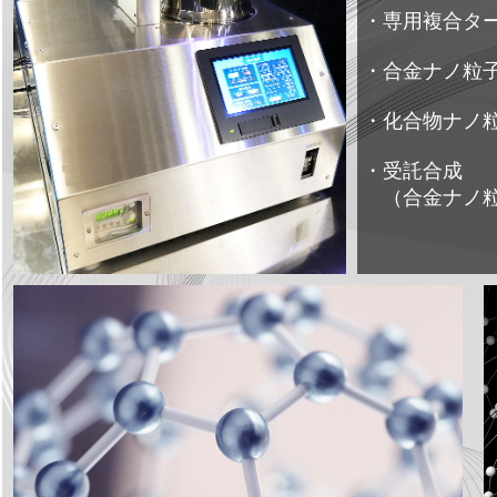
・専用複合タ
・合金ナノ粒
・化合物ナノ
・受託合成
（合金ナノ粒